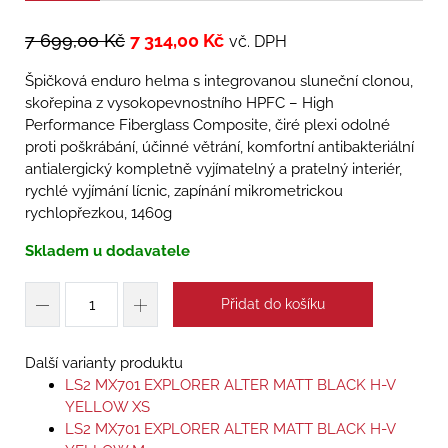
7 699,00
Kč
7 314,00
Kč
vč. DPH
Špičková enduro helma s integrovanou sluneční clonou,
skořepina z vysokopevnostního HPFC – High
Performance Fiberglass Composite, čiré plexi odolné
proti poškrábání, účinné větrání, komfortní antibakteriální
antialergický kompletně vyjímatelný a pratelný interiér,
rychlé vyjímání lícnic, zapínání mikrometrickou
rychlopřezkou, 1460g
Skladem u dodavatele
Přidat do košíku
Další varianty produktu
LS2 MX701 EXPLORER ALTER MATT BLACK H-V
YELLOW XS
LS2 MX701 EXPLORER ALTER MATT BLACK H-V