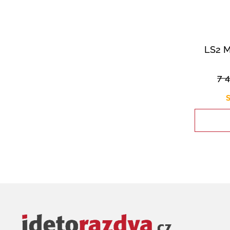
LS2 
7 
S