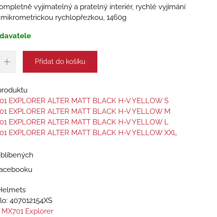
ompletně vyjímatelný a pratelný interiér, rychlé vyjímání
ní mikrometrickou rychlopřezkou, 1460g
davatele
Přidat do košíku
 produktu
01 EXPLORER ALTER MATT BLACK H-V YELLOW S
01 EXPLORER ALTER MATT BLACK H-V YELLOW M
01 EXPLORER ALTER MATT BLACK H-V YELLOW L
01 EXPLORER ALTER MATT BLACK H-V YELLOW XXL
oblíbených
 Facebooku
Helmets
lo:
407012154XS
 MX701 Explorer