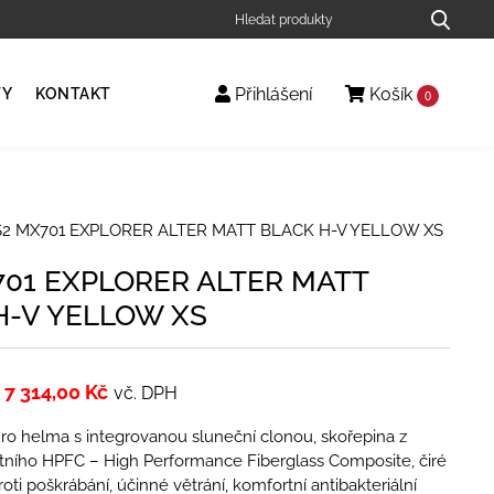
Přihlášení
Košík
TY
KONTAKT
0
S2 MX701 EXPLORER ALTER MATT BLACK H-V YELLOW XS
701 EXPLORER ALTER MATT
H-V YELLOW XS
7 314,00
Kč
vč. DPH
ro helma s integrovanou sluneční clonou, skořepina z
ního HPFC – High Performance Fiberglass Composite, čiré
oti poškrábání, účinné větrání, komfortní antibakteriální