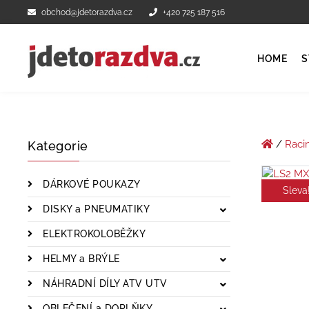
obchod@jdetorazdva.cz
+420 725 187 516
HOME
S
/
Raci
Kategorie
DÁRKOVÉ POUKAZY
Sleva
DISKY a PNEUMATIKY
ELEKTROKOLOBĚŽKY
HELMY a BRÝLE
NÁHRADNÍ DÍLY ATV UTV
OBLEČENÍ a DOPLŇKY