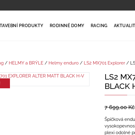
TAVEBNÍ PRODUKTY
RODINNÉ DOMY
RACING
AKTUALI
ng
/
HELMY a BRÝLE
/
Helmy enduro
/
LS2 MX701 Explorer
/ L
LS2 MX
!
BLACK 
7 699,00
Kč
Špičková endu
vysokopevnost
plexi odolné pr