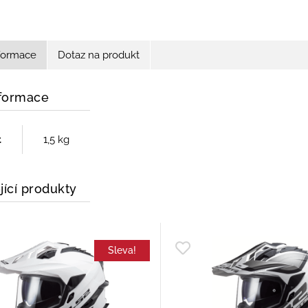
nformace
Dotaz na produkt
nformace
t
1,5 kg
jící produkty
Sleva!