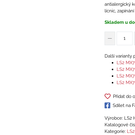
antialergický k
lícnic, zapíná
Skladem u do
Další varianty
LS2 MX7
LS2 MX7
LS2 MX7
LS2 MX7
Přidat do 
Sdílet na
Výrobce: LS2 
Katalogové čís
Kategorie:
LS2