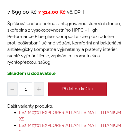
7 699,00
Kč
7 314,00
Kč
vč. DPH
Špičková enduro helma s integrovanou sluneční clonou,
skořepina z vysokopevnostního HPFC – High
Performance Fiberglass Composite, čiré plexi odolné
proti poškrábání, účinné větrání, komfortní antibakteriální
antialergický kompletně vyjímatelný a pratelný interiér,
rychlé vyjímání lícnic, zapínání mikrometrickou
rychlopřezkou, 1460g
Skladem u dodavatele
Přidat do košíku
Další varianty produktu
LS2 MX701 EXPLORER ATLANTIS MATT TITANIUM
XS
LS2 MX701 EXPLORER ATLANTIS MATT TITANIUM