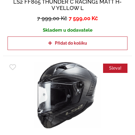
LS2 FF805 THUNDER C RACING1 MATT H-
V YELLOW L
7 999,00
Kč
7 599,00
Kč
Skladem u dodavatele
Přidat do košíku
Sleva!