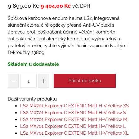
9 899,00
Kč
9 404,00
Kč
vč. DPH
Špičková karbonová enduro helma LS2, integrovaná
sluneční clona, čiré opticky přesné Anti-UV plexi s
úpravou proti poškrábání, účinné větrání, komfortní
antibakteriální antialergický kompletně vyjímatelný a
pratelný interiér, rychlé vyjímání lícnic, zapínání dvojitými
D-kroužky, 1380g
Skladem u dodavatele
Přidat do košíku
Další varianty produktu
LS2 MX701 Explorer C EXTEND Matt H-V Yellow XS
LS2 MX701 Explorer C EXTEND Matt H-V Yellow S
LS2 MX701 Explorer C EXTEND Matt H-V Yellow M
LS2 MX701 Explorer C EXTEND Matt H-V Yellow L
LS2 MX701 Explorer C EXTEND Matt H-V Yellow XL