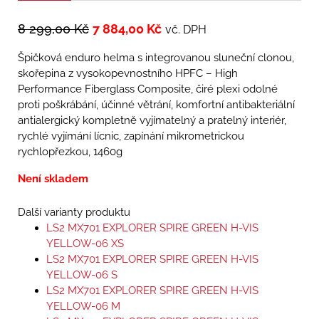
8 299,00
Kč
7 884,00
Kč
vč. DPH
Špičková enduro helma s integrovanou sluneční clonou,
skořepina z vysokopevnostního HPFC – High
Performance Fiberglass Composite, čiré plexi odolné
proti poškrábání, účinné větrání, komfortní antibakteriální
antialergický kompletně vyjímatelný a pratelný interiér,
rychlé vyjímání lícnic, zapínání mikrometrickou
rychlopřezkou, 1460g
Není skladem
Další varianty produktu
LS2 MX701 EXPLORER SPIRE GREEN H-VIS
YELLOW-06 XS
LS2 MX701 EXPLORER SPIRE GREEN H-VIS
YELLOW-06 S
LS2 MX701 EXPLORER SPIRE GREEN H-VIS
YELLOW-06 M