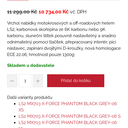
11 299,00
Kč
10 734,00
Kč
vč. DPH
Vrchol nabídky motokrosových a off-roadových helem
LS2, karbonová skořepina ze 6K karbonu nebo 9K
karbonu, sluneční štítek posuvně nastavitelný a snadno
odnímatelný pomocí tlačítek, přepracovaný interiér, picí
nástavec, zapínání dvojitými D-kroužky, nová homologace
ECE 22.06, hmotnost pouze 1300g
Skladem u dodavatele
Přidat do košíku
Další varianty produktu
LS2 MX703 X-FORCE PHANTOM BLACK GREY-06
XS
LS2 MX703 X-FORCE PHANTOM BLACK GREY-06 S
LS2 MX703 X-FORCE PHANTOM BLACK GREY-06