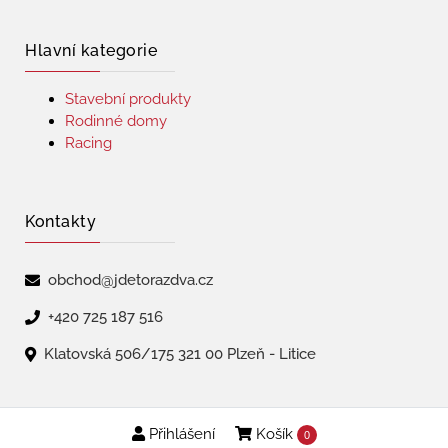
Hlavní kategorie
Stavební produkty
Rodinné domy
Racing
Kontakty
obchod@jdetorazdva.cz
+420 725 187 516
Klatovská 506/175 321 00 Plzeň - Litice
Přihlášení
Košík
Copyright © 2026 | jdetorazdva
0