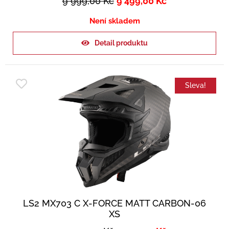
9 999,00
Kč
9 499,00
Kč
Není skladem
Detail produktu
Sleva!
LS2 MX703 C X-FORCE MATT CARBON-06
XS