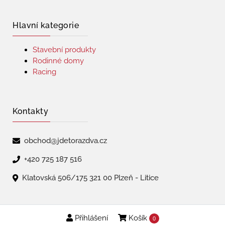
Hlavní kategorie
Stavební produkty
Rodinné domy
Racing
Kontakty
obchod@jdetorazdva.cz
+420 725 187 516
Klatovská 506/175 321 00 Plzeň - Litice
Přihlášení
Košík
Copyright © 2026 | jdetorazdva
0