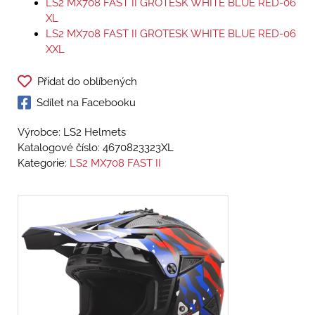
LS2 MX708 FAST II GROTESK WHITE BLUE RED-06
XL
LS2 MX708 FAST II GROTESK WHITE BLUE RED-06
XXL
Přidat do oblíbených
Sdílet na Facebooku
Výrobce: LS2 Helmets
Katalogové číslo:
4670823323XL
Kategorie:
LS2 MX708 FAST II