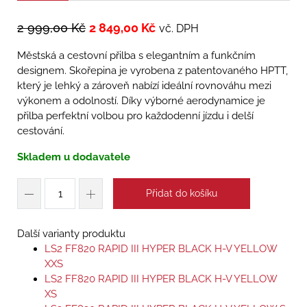
2 999,00
Kč
2 849,00
Kč
vč. DPH
Městská a cestovní přilba s elegantním a funkčním
designem. Skořepina je vyrobena z patentovaného HPTT,
který je lehký a zároveň nabízí ideální rovnováhu mezi
výkonem a odolností. Díky výborné aerodynamice je
přilba perfektní volbou pro každodenní jízdu i delší
cestování.
Skladem u dodavatele
Přidat do košíku
Další varianty produktu
LS2 FF820 RAPID III HYPER BLACK H-V YELLOW
XXS
LS2 FF820 RAPID III HYPER BLACK H-V YELLOW
XS