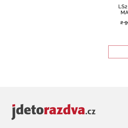
LS2
MA
2 