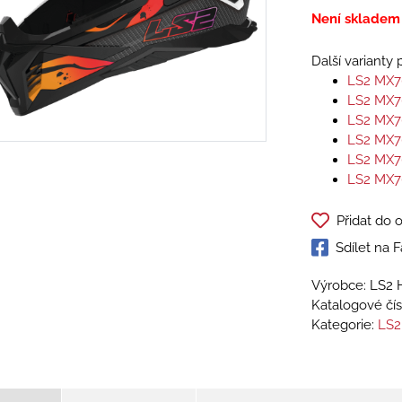
Není skladem
Další varianty
LS2 MX7
LS2 MX7
LS2 MX7
LS2 MX7
LS2 MX7
LS2 MX7
Přidat do 
Sdílet na
Výrobce: LS2 
Katalogové čís
Kategorie:
LS2