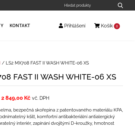
Přihlášení
Košík
TY
KONTAKT
0
I
/ LS2 MX708 FAST II WASH WHITE-06 XS
08 FAST II WASH WHITE-06 XS
2 849,00
Kč
vč. DPH
elma, bezpečná skořepina z patentovaného materiálu KPA,
odnímatelný kšilt, komfortní antibakteriální antialergický
pratelný interiér, zapínání dvojitými D-kroužky, hmotnost