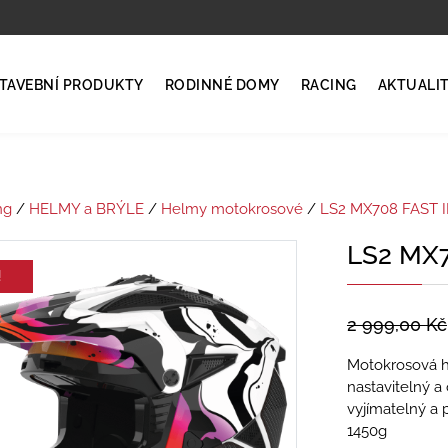
TAVEBNÍ PRODUKTY
RODINNÉ DOMY
RACING
AKTUALI
ng
/
HELMY a BRÝLE
/
Helmy motokrosové
/
LS2 MX708 FAST I
LS2 MX7
!
2 999,00
Kč
Motokrosová h
nastavitelný a 
vyjímatelný a 
1450g