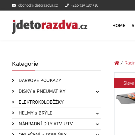
obchod@jdetorazdva.cz
+420 725 187 516
HOME
S
/
Raci
Kategorie
DÁRKOVÉ POUKAZY
Sleva
DISKY a PNEUMATIKY
ELEKTROKOLOBĚŽKY
HELMY a BRÝLE
NÁHRADNÍ DÍLY ATV UTV
OBLEČENÍ a DOPLŇKY