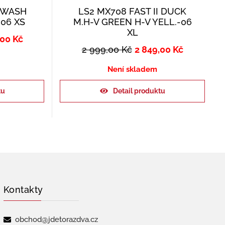
I WASH
LS2 MX708 FAST II DUCK
06 XS
M.H-V GREEN H-V YELL.-06
XL
,00
Kč
2 999,00
Kč
2 849,00
Kč
Není skladem
tu
Detail produktu
Kontakty
obchod@jdetorazdva.cz