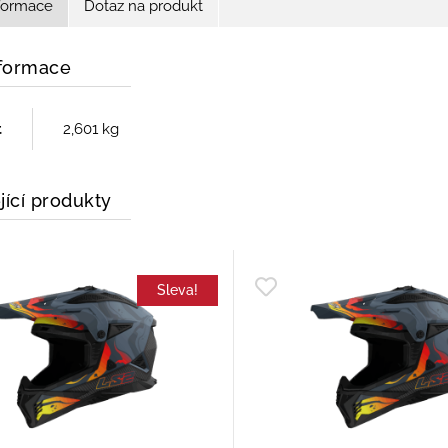
nformace
Dotaz na produkt
nformace
t
2,601 kg
jící produkty
Sleva!