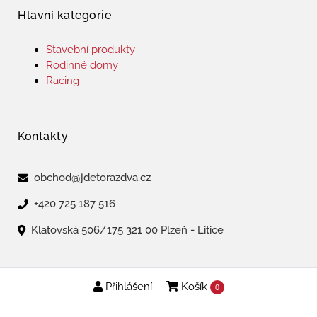
Hlavní kategorie
Stavební produkty
Rodinné domy
Racing
Kontakty
obchod@jdetorazdva.cz
+420 725 187 516
Klatovská 506/175 321 00 Plzeň - Litice
Přihlášení
Košík
Copyright © 2026 | jdetorazdva
0