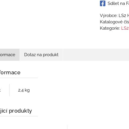
Sdílet na
Výrobce: LS2 
Katalogové čís
Kategorie:
LS2
nformace
Dotaz na produkt
nformace
t
2,4 kg
jící produkty