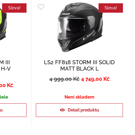
Sleva!
Sleva!
 III
LS2 FF818 STORM III SOLID
 H-V
MATT BLACK L
L
4 999,00
Kč
4 749,00
Kč
,00
Kč
tele
Není skladem
ku
Detail produktu