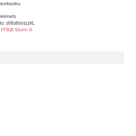
 Facebooku
Helmets
lo:
1681800113XL
 FF818 Storm III