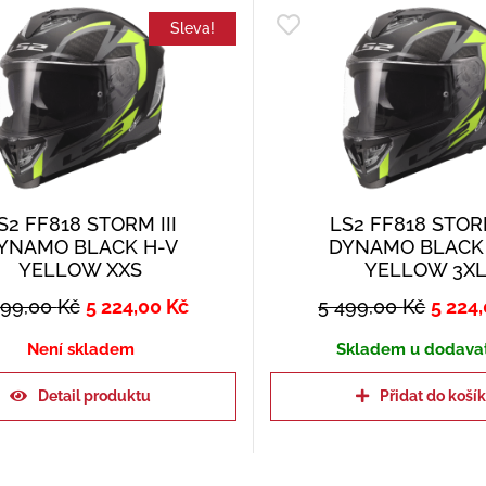
Sleva!
S2 FF818 STORM III
LS2 FF818 STORM
YNAMO BLACK H-V
DYNAMO BLACK
YELLOW XXS
YELLOW 3X
499,00
Kč
5 224,00
Kč
5 499,00
Kč
5 224
Není skladem
Skladem u dodava
Detail produktu
Přidat do koší