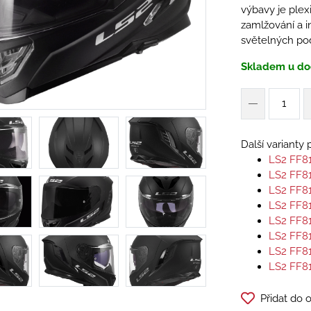
výbavy je plexi
zamlžování a i
světelných po
Skladem u do
Další varianty
LS2 FF8
LS2 FF8
LS2 FF8
LS2 FF8
LS2 FF8
LS2 FF8
LS2 FF8
LS2 FF8
Přidat do 