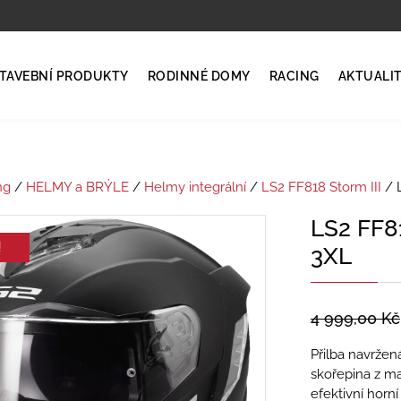
TAVEBNÍ PRODUKTY
RODINNÉ DOMY
RACING
AKTUALI
ng
/
HELMY a BRÝLE
/
Helmy integrální
/
LS2 FF818 Storm III
/ 
LS2 FF8
!
3XL
4 999,00
Kč
Přilba navržená
skořepina z ma
efektivní horn