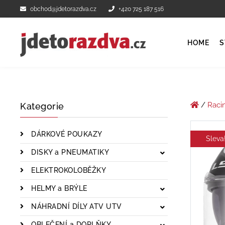
obchod@jdetorazdva.cz
+420 725 187 516
HOME
S
/
Raci
Kategorie
DÁRKOVÉ POUKAZY
Sleva
DISKY a PNEUMATIKY
ELEKTROKOLOBĚŽKY
HELMY a BRÝLE
NÁHRADNÍ DÍLY ATV UTV
OBLEČENÍ a DOPLŇKY