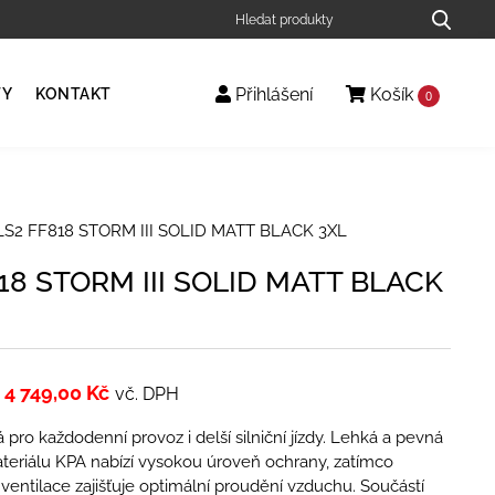
Přihlášení
Košík
TY
KONTAKT
0
LS2 FF818 STORM III SOLID MATT BLACK 3XL
18 STORM III SOLID MATT BLACK
4 749,00
Kč
vč. DPH
 pro každodenní provoz i delší silniční jízdy. Lehká a pevná
teriálu KPA nabízí vysokou úroveň ochrany, zatímco
í ventilace zajišťuje optimální proudění vzduchu. Součástí