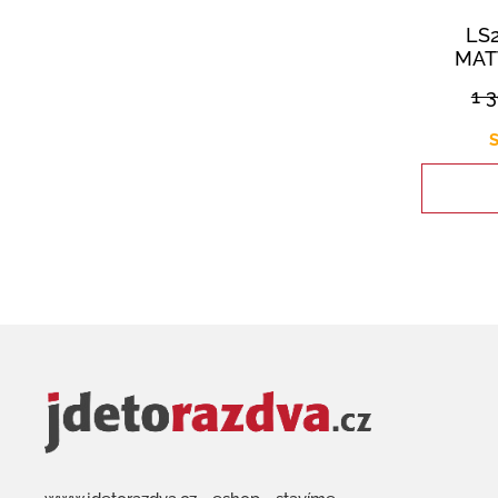
LS
MAT
1 
S