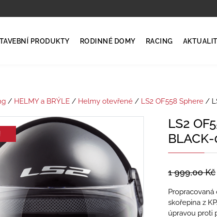
TAVEBNÍ PRODUKTY
RODINNÉ DOMY
RACING
AKTUALI
ng
/
HELMY a BRÝLE
/
Helmy otevřené
/
LS2 OF558 Sphere
/ L
LS2 OF5
!
BLACK-
1 999,00
Kč
Propracovaná o
skořepina z KPA
úpravou proti 