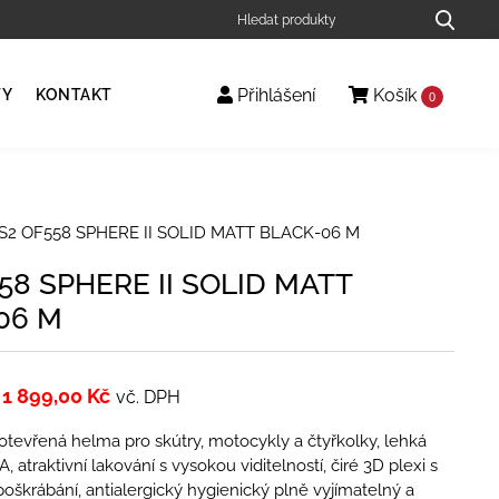
Přihlášení
Košík
TY
KONTAKT
0
S2 OF558 SPHERE II SOLID MATT BLACK-06 M
58 SPHERE II SOLID MATT
06 M
1 899,00
Kč
vč. DPH
tevřená helma pro skútry, motocykly a čtyřkolky, lehká
, atraktivní lakování s vysokou viditelností, čiré 3D plexi s
poškrábání, antialergický hygienický plně vyjímatelný a