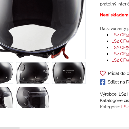
pratelný interi
Není skladem
Další varianty
LS2 OF5
LS2 OF5
LS2 OF5
LS2 OF5
LS2 OF5
Přidat do 
Sdílet na
Výrobce: LS2 
Katalogové čís
Kategorie:
LS2