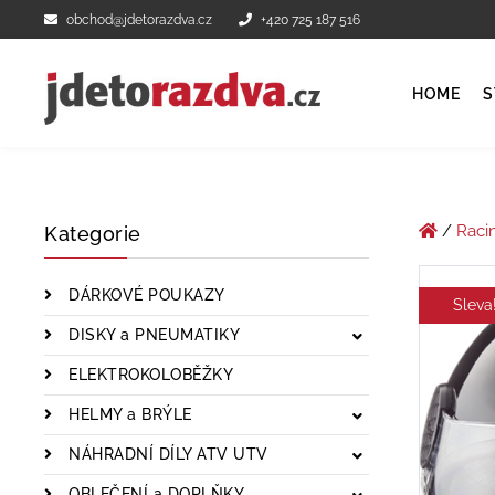
obchod@jdetorazdva.cz
+420 725 187 516
HOME
S
/
Raci
Kategorie
DÁRKOVÉ POUKAZY
Sleva
DISKY a PNEUMATIKY
ELEKTROKOLOBĚŽKY
HELMY a BRÝLE
NÁHRADNÍ DÍLY ATV UTV
OBLEČENÍ a DOPLŇKY