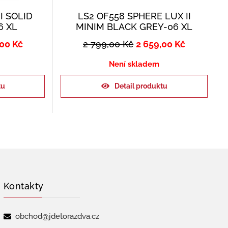
I SOLID
LS2 OF558 SPHERE LUX II
6 XL
MINIM BLACK GREY-06 XL
,00
Kč
2 799,00
Kč
2 659,00
Kč
Není skladem
tu
Detail produktu
Kontakty
obchod@jdetorazdva.cz