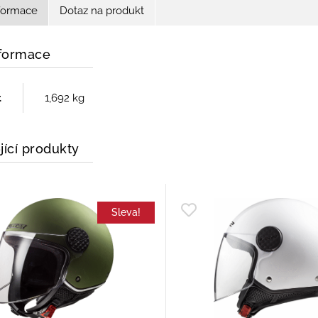
nformace
Dotaz na produkt
nformace
t
1,692 kg
jící produkty
Sleva!