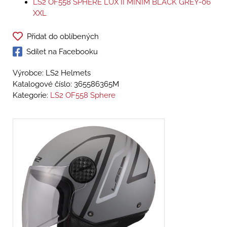
LS2 OF558 SPHERE LUX II MINIM BLACK GREY-06
XXL
Přidat do oblíbených
Sdílet na Facebooku
Výrobce: LS2 Helmets
Katalogové číslo:
365586365M
Kategorie:
LS2 OF558 Sphere