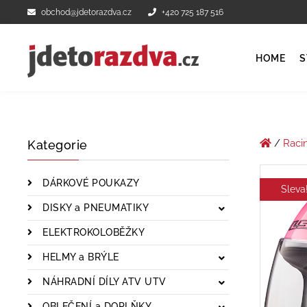
obchod@jdetorazdva.cz
+420 725 187 516
HOME
S
/
Raci
Kategorie
DÁRKOVÉ POUKAZY
Sleva
DISKY a PNEUMATIKY
ELEKTROKOLOBĚŽKY
HELMY a BRÝLE
NÁHRADNÍ DÍLY ATV UTV
OBLEČENÍ a DOPLŇKY