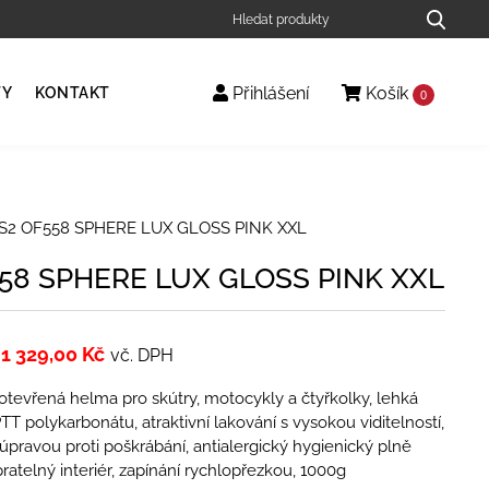
Přihlášení
Košík
TY
KONTAKT
0
S2 OF558 SPHERE LUX GLOSS PINK XXL
558 SPHERE LUX GLOSS PINK XXL
1 329,00
Kč
vč. DPH
tevřená helma pro skútry, motocykly a čtyřkolky, lehká
TT polykarbonátu, atraktivní lakování s vysokou viditelností,
 úpravou proti poškrábání, antialergický hygienický plně
pratelný interiér, zapínání rychlopřezkou, 1000g