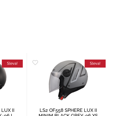
Sleva!
Sleva!
LUX II
LS2 OF558 SPHERE LUX II
K-06 L
MINIM BLACK GREY-06 XS