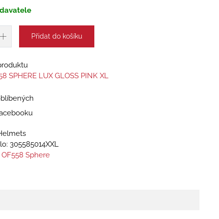
davatele
Přidat do košíku
 produktu
58 SPHERE LUX GLOSS PINK XL
oblíbených
 Facebooku
Helmets
lo:
305585014XXL
 OF558 Sphere