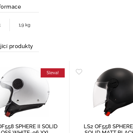
nformace
t
1,9 kg
jící produkty
Sleva!
OF558 SPHERE II SOLID
LS2 OF558 SPHERE 
LOSS WHITE-06 XXL
SOLID MATT BLAC