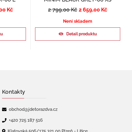
,00
Kč
2 799,00
Kč
2 659,00
Kč
Není skladem
tu
Detail produktu
Kontakty
obchod@jdetorazdva.cz
+420 725 187 516
Klatovská 506/175 321 00 Plzeň - Litice