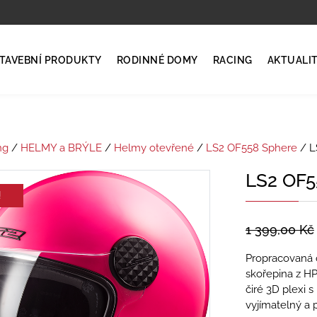
TAVEBNÍ PRODUKTY
RODINNÉ DOMY
RACING
AKTUALI
ng
/
HELMY a BRÝLE
/
Helmy otevřené
/
LS2 OF558 Sphere
/ L
LS2 OF
!
1 399,00
Kč
Propracovaná o
skořepina z HP
čiré 3D plexi s
vyjímatelný a 