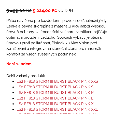
5 499,00
Kč
5 224,00
Kč
vč. DPH
Přilba navržená pro každodenní provoz i delší silniční jízdy.
Lehká a pevná skořepina z materiálu KPA nabízí vysokou
úroveň ochrany, zatímco efektivní horní ventilace zajišťuje
optimální proudění vzduchu. Součástí výbavy je plexi s
úpravou proti poškrábání, Pinlock 70 Max Vision proti
zamlžování a integrovaná sluneční clona pro maximální
komfort za všech světelných podmínek.
Není skladem
Další varianty produktu
LS2 FF818 STORM III BURST BLACK PINK XXS
LS2 FF818 STORM III BURST BLACK PINK S
LS2 FF818 STORM III BURST BLACK PINK M
LS2 FF818 STORM III BURST BLACK PINK L
LS2 FF818 STORM III BURST BLACK PINK XL
LS2 FF818 STORM III BURST BLACK PINK XXL