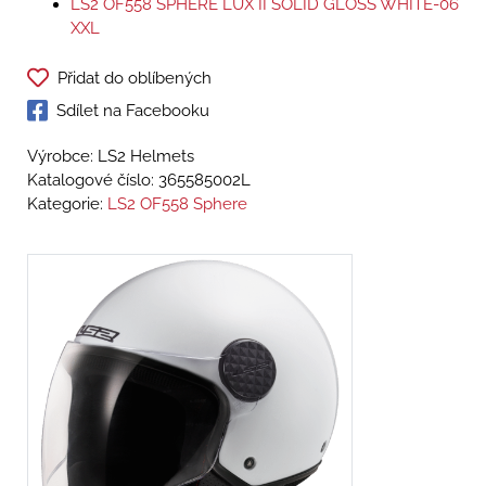
LS2 OF558 SPHERE LUX II SOLID GLOSS WHITE-06
XXL
Přidat do oblíbených
Sdílet na Facebooku
Výrobce: LS2 Helmets
Katalogové číslo:
365585002L
Kategorie:
LS2 OF558 Sphere