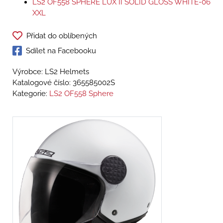
LS2 OF558 SPHERE LUX II SOLID GLOSS WHITE-06
XXL
Přidat do oblíbených
Sdílet na Facebooku
Výrobce: LS2 Helmets
Katalogové číslo:
365585002S
Kategorie:
LS2 OF558 Sphere