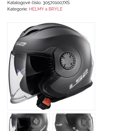
Katalogové číslo:
305701007XS
Kategorie:
HELMY a BRÝLE