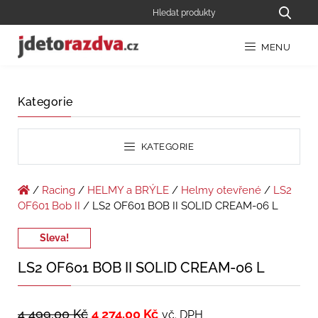
MENU
Kategorie
KATEGORIE
/
Racing
/
HELMY a BRÝLE
/
Helmy otevřené
/
LS2
OF601 Bob II
/ LS2 OF601 BOB II SOLID CREAM-06 L
Sleva!
LS2 OF601 BOB II SOLID CREAM-06 L
4 499,00
Kč
4 274,00
Kč
vč. DPH