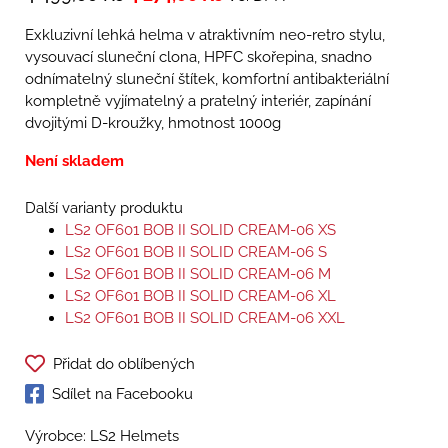
Exkluzivní lehká helma v atraktivním neo-retro stylu,
vysouvací sluneční clona, HPFC skořepina, snadno
odnímatelný sluneční štítek, komfortní antibakteriální
kompletně vyjímatelný a pratelný interiér, zapínání
dvojitými D-kroužky, hmotnost 1000g
Není skladem
Další varianty produktu
LS2 OF601 BOB II SOLID CREAM-06 XS
LS2 OF601 BOB II SOLID CREAM-06 S
LS2 OF601 BOB II SOLID CREAM-06 M
LS2 OF601 BOB II SOLID CREAM-06 XL
LS2 OF601 BOB II SOLID CREAM-06 XXL
Přidat do oblíbených
Sdílet na Facebooku
Výrobce: LS2 Helmets