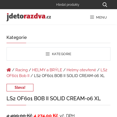
MENU
Kategorie
KATEGORIE
/
Racing
/
HELMY a BRÝLE
/
Helmy otevřené
/
LS2
OF601 Bob II
/ LS2 OF601 BOB II SOLID CREAM-06 XL
Sleva!
LS2 OF601 BOB II SOLID CREAM-06 XL
4 499,00
Kč
4 274,00
Kč
vč. DPH