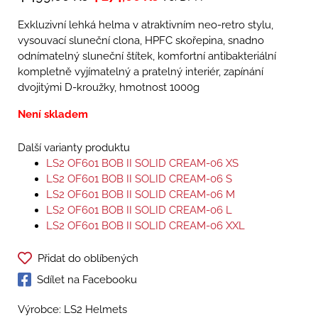
Exkluzivní lehká helma v atraktivním neo-retro stylu,
vysouvací sluneční clona, HPFC skořepina, snadno
odnímatelný sluneční štítek, komfortní antibakteriální
kompletně vyjímatelný a pratelný interiér, zapínání
dvojitými D-kroužky, hmotnost 1000g
Není skladem
Další varianty produktu
LS2 OF601 BOB II SOLID CREAM-06 XS
LS2 OF601 BOB II SOLID CREAM-06 S
LS2 OF601 BOB II SOLID CREAM-06 M
LS2 OF601 BOB II SOLID CREAM-06 L
LS2 OF601 BOB II SOLID CREAM-06 XXL
Přidat do oblíbených
Sdílet na Facebooku
Výrobce: LS2 Helmets