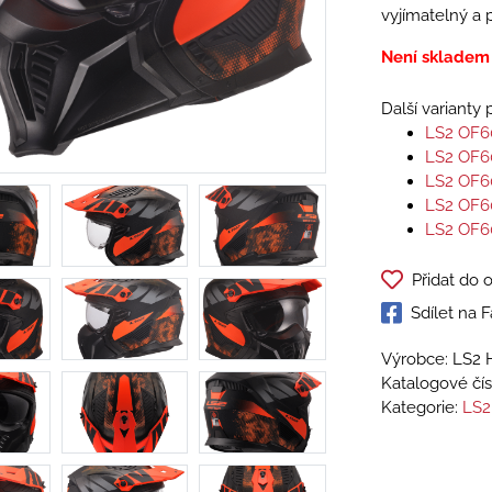
vyjímatelný a 
Není skladem
Další varianty
LS2 OF6
LS2 OF6
LS2 OF6
LS2 OF6
LS2 OF6
Přidat do 
Sdílet na
Výrobce: LS2 
Katalogové čís
Kategorie:
LS2