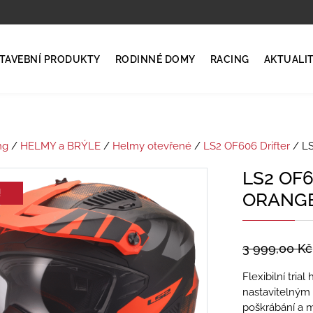
TAVEBNÍ PRODUKTY
RODINNÉ DOMY
RACING
AKTUALI
ng
/
HELMY a BRÝLE
/
Helmy otevřené
/
LS2 OF606 Drifter
/ L
LS2 OF
!
ORANGE
3 999,00
Kč
Flexibilní tri
nastavitelným 
poškrábání a m