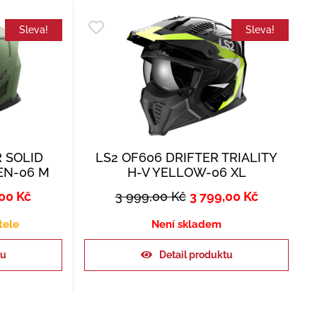
Sleva!
Sleva!
R SOLID
LS2 OF606 DRIFTER TRIALITY
EN-06 M
H-V YELLOW-06 XL
,00
Kč
3 999,00
Kč
3 799,00
Kč
tele
Není skladem
ku
Detail produktu