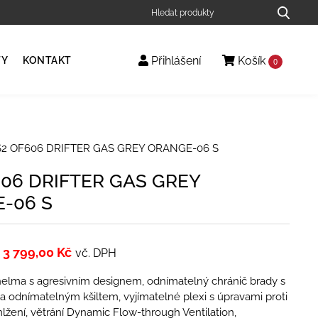
Přihlášení
Košík
TY
KONTAKT
0
S2 OF606 DRIFTER GAS GREY ORANGE-06 S
606 DRIFTER GAS GREY
-06 S
3 799,00
Kč
vč. DPH
al helma s agresivním designem, odnímatelný chránič brady s
a odnímatelným kšiltem, vyjímatelné plexi s úpravami proti
lžení, větrání Dynamic Flow-­through Ventilation,