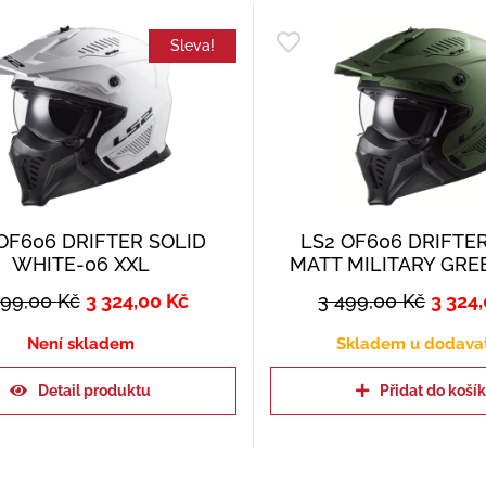
Sleva!
OF606 DRIFTER SOLID
LS2 OF606 DRIFTE
WHITE-06 XXL
MATT MILITARY GRE
499,00
Kč
3 324,00
Kč
3 499,00
Kč
3 324
Není skladem
Skladem u dodava
Detail produktu
Přidat do koší