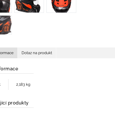
nformace
Dotaz na produkt
nformace
t
2,183 kg
jící produkty