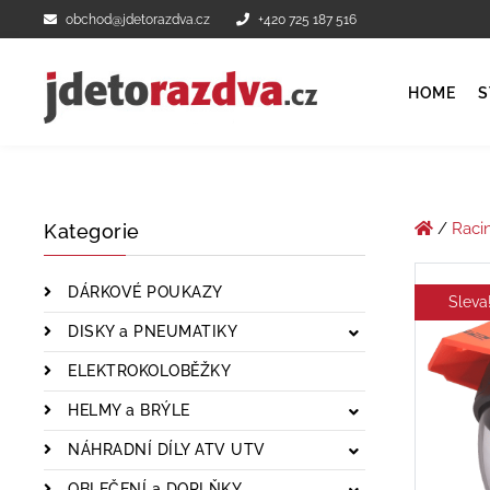
obchod@jdetorazdva.cz
+420 725 187 516
HOME
S
/
Raci
Kategorie
DÁRKOVÉ POUKAZY
Sleva
DISKY a PNEUMATIKY
ELEKTROKOLOBĚŽKY
HELMY a BRÝLE
NÁHRADNÍ DÍLY ATV UTV
OBLEČENÍ a DOPLŇKY