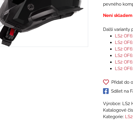
pevného kompo
Není skladem
Další varianty
LS2 OF6
LS2 OF6
LS2 OF6
LS2 OF6
LS2 OF6
LS2 OF6
Přidat do 
Sdílet na
Výrobce: LS2 
Katalogové čís
Kategorie:
LS2