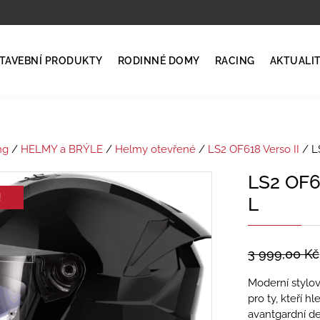
TAVEBNÍ PRODUKTY
RODINNÉ DOMY
RACING
AKTUALI
ng
/
HELMY a BRÝLE
/
Helmy otevřené
/
LS2 OF618 Verso II
/ L
LS2 OF6
!
L
3 999,00
Kč
Moderní stylov
pro ty, kteří 
avantgardní d