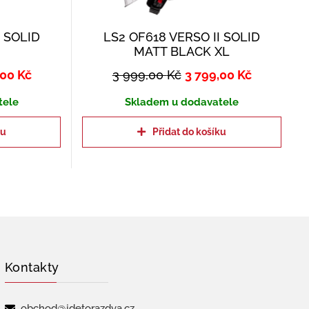
I SOLID
LS2 OF618 VERSO II SOLID
MATT BLACK XL
,00
Kč
3 999,00
Kč
3 799,00
Kč
tele
Skladem u dodavatele
ku
Přidat do košíku
Kontakty
obchod@jdetorazdva.cz