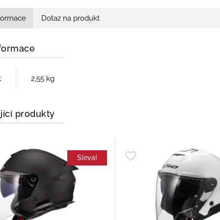
nformace
Dotaz na produkt
nformace
t
2,55 kg
jící produkty
Sleva!