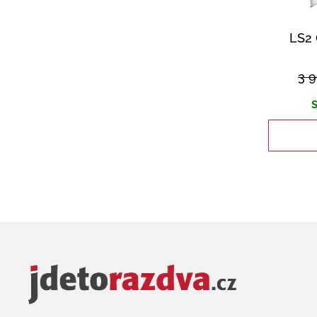
LS2 
3 
S