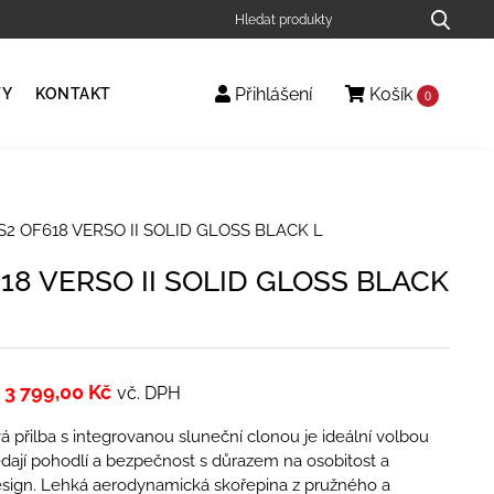
Přihlášení
Košík
TY
KONTAKT
0
S2 OF618 VERSO II SOLID GLOSS BLACK L
18 VERSO II SOLID GLOSS BLACK
3 799,00
Kč
vč. DPH
á přilba s integrovanou sluneční clonou je ideální volbou
hledají pohodlí a bezpečnost s důrazem na osobitost a
esign. Lehká aerodynamická skořepina z pružného a