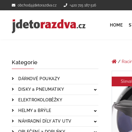
obchod@jdetorazdva.cz
+420 725 187 516
HOME
S
/
Raci
Kategorie
DÁRKOVÉ POUKAZY
Sleva
DISKY a PNEUMATIKY
ELEKTROKOLOBĚŽKY
HELMY a BRÝLE
NÁHRADNÍ DÍLY ATV UTV
OBLEČENÍ a DOPLŇKY