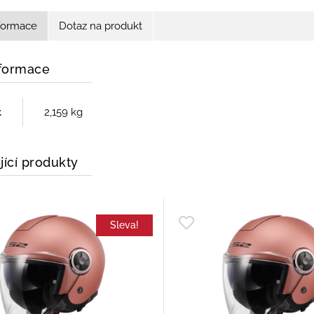
nformace
Dotaz na produkt
nformace
t
2,159 kg
jící produkty
Sleva!