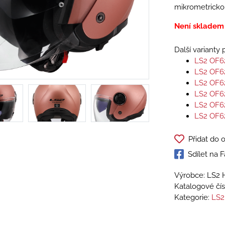
mikrometricko
Není skladem
Další varianty
LS2 OF6
LS2 OF6
LS2 OF6
LS2 OF6
LS2 OF6
LS2 OF6
Přidat do 
Sdílet na
Výrobce: LS2 
Katalogové čís
Kategorie:
LS2