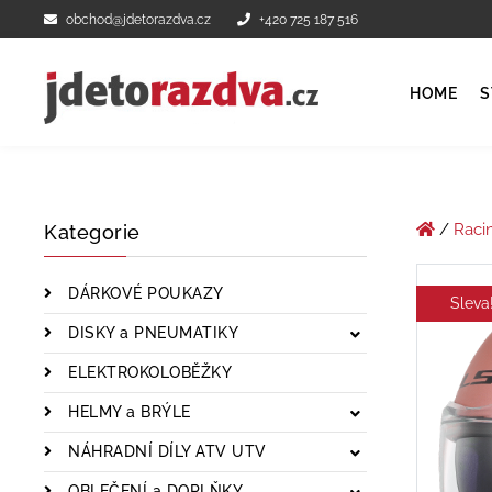
obchod@jdetorazdva.cz
+420 725 187 516
HOME
S
/
Raci
Kategorie
DÁRKOVÉ POUKAZY
Sleva
DISKY a PNEUMATIKY
ELEKTROKOLOBĚŽKY
HELMY a BRÝLE
NÁHRADNÍ DÍLY ATV UTV
OBLEČENÍ a DOPLŇKY