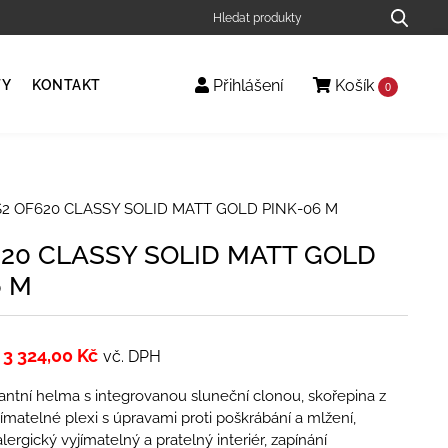
Přihlášení
Košík
TY
KONTAKT
0
S2 OF620 CLASSY SOLID MATT GOLD PINK-06 M
620 CLASSY SOLID MATT GOLD
6 M
3 324,00
Kč
vč. DPH
ntní helma s integrovanou sluneční clonou, skořepina z
jímatelné plexi s úpravami proti poškrábání a mlžení,
lergický vyjímatelný a pratelný interiér, zapínání