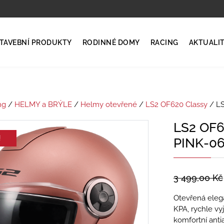
TAVEBNÍ PRODUKTY
RODINNÉ DOMY
RACING
AKTUALI
ng
/
HELMY a BRÝLE
/
Helmy otevřené
/
LS2 OF620 Classy
/ L
LS2 OF
!
PINK-0
3 499,00
Kč
Otevřená elega
KPA, rychle vy
komfortní antia