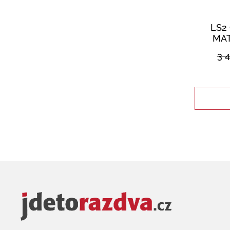
LS2
MAT
3 