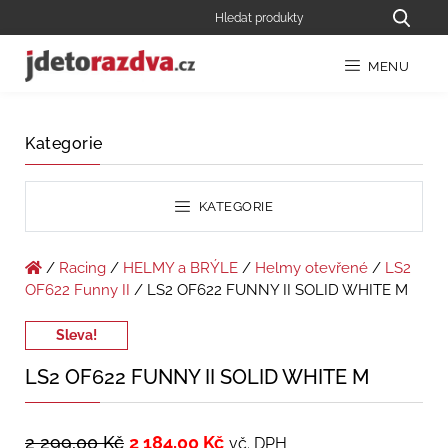
MENU
Kategorie
KATEGORIE
/
Racing
/
HELMY a BRÝLE
/
Helmy otevřené
/
LS2
OF622 Funny II
/ LS2 OF622 FUNNY II SOLID WHITE M
Sleva!
LS2 OF622 FUNNY II SOLID WHITE M
2 299,00
Kč
2 184,00
Kč
vč. DPH