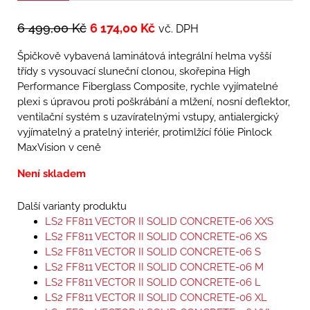
6 499,00
Kč
6 174,00
Kč
vč. DPH
Špičkově vybavená laminátová integrální helma vyšší
třídy s vysouvací sluneční clonou, skořepina High
Performance Fiberglass Composite, rychle vyjímatelné
plexi s úpravou proti poškrábání a mlžení, nosní deflektor,
ventilační systém s uzavíratelnými vstupy, antialergický
vyjímatelný a pratelný interiér, protimlžící fólie Pinlock
MaxVision v ceně
Není skladem
Další varianty produktu
LS2 FF811 VECTOR II SOLID CONCRETE-06 XXS
LS2 FF811 VECTOR II SOLID CONCRETE-06 XS
LS2 FF811 VECTOR II SOLID CONCRETE-06 S
LS2 FF811 VECTOR II SOLID CONCRETE-06 M
LS2 FF811 VECTOR II SOLID CONCRETE-06 L
LS2 FF811 VECTOR II SOLID CONCRETE-06 XL