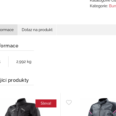
Katalogové čís
Kategorie:
Bun
nformace
Dotaz na produkt
nformace
t
2,992 kg
jící produkty
Sleva!