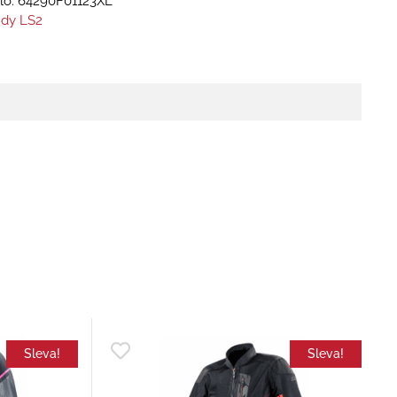
lo:
64290F01123XL
dy LS2
Sleva!
Sleva!