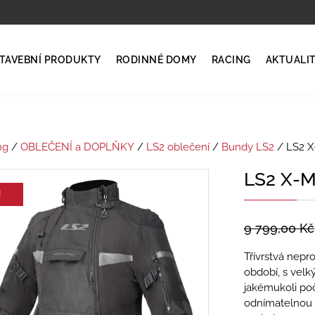
TAVEBNÍ PRODUKTY
RODINNÉ DOMY
RACING
AKTUALI
ng
/
OBLEČENÍ a DOPLŇKY
/
LS2 oblečení
/
Bundy LS2
/ LS2 
LS2 X-
!
9 799,00
Kč
Třívrstvá nep
období, s velk
jakémukoli po
odnímatelnou 