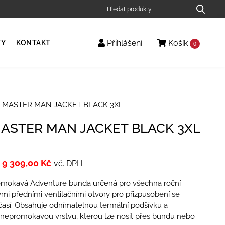
Přihlášení
Košík
TY
KONTAKT
0
X-MASTER MAN JACKET BLACK 3XL
MASTER MAN JACKET BLACK 3XL
9 309,00
Kč
vč. DPH
romokavá Adventure bunda určená pro všechna roční
ými předními ventilačními otvory pro přizpůsobení se
časí. Obsahuje odnímatelnou termální podšívku a
nepromokavou vrstvu, kterou lze nosit přes bundu nebo