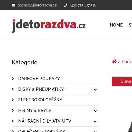
obchod@jdetorazdva.cz
+420 725 187 516
HOME
S
/
Raci
Kategorie
DÁRKOVÉ POUKAZY
Sleva
DISKY a PNEUMATIKY
ELEKTROKOLOBĚŽKY
HELMY a BRÝLE
NÁHRADNÍ DÍLY ATV UTV
OBLEČENÍ a DOPLŇKY