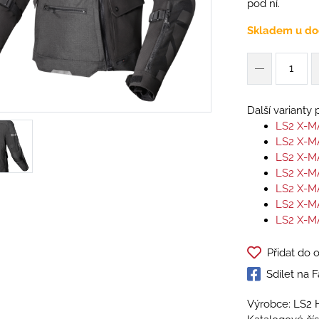
pod ní.
Skladem u do
Další varianty
LS2 X-M
LS2 X-
LS2 X-M
LS2 X-M
LS2 X-M
LS2 X-M
LS2 X-M
Přidat do 
Sdílet na
Výrobce: LS2 