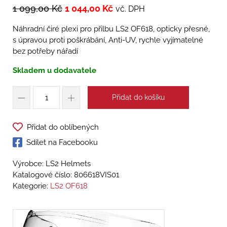
1 099,00
Kč
1 044,00
Kč
vč. DPH
Náhradní čiré plexi pro přilbu LS2 OF618, opticky přesné,
s úpravou proti poškrábání, Anti-UV, rychle vyjímatelné
bez potřeby nářadí
Skladem u dodavatele
Přidat do košíku
Přidat do oblíbených
Sdílet na Facebooku
Výrobce: LS2 Helmets
Katalogové číslo:
806618VIS01
Kategorie:
LS2 OF618