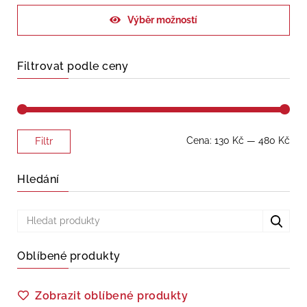
Výběr možností
Filtrovat podle ceny
Minimální
Maximální
Cena:
130 Kč
—
480 Kč
Filtr
cena
cena
Hledání
Oblíbené produkty
Zobrazit oblíbené produkty