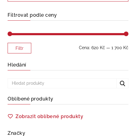
Filtrovat podle ceny
Minimální
Maximální
Cena:
620 Kč
—
1 700 Kč
Filtr
cena
cena
Hledání
Oblíbené produkty
Zobrazit oblíbené produkty
Značky