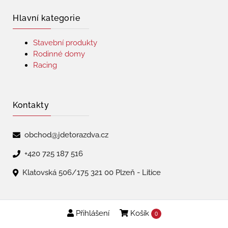
Hlavní kategorie
Stavební produkty
Rodinné domy
Racing
Kontakty
obchod@jdetorazdva.cz
+420 725 187 516
Klatovská 506/175 321 00 Plzeň - Litice
Přihlášení
Košík
Copyright © 2026 | jdetorazdva
0