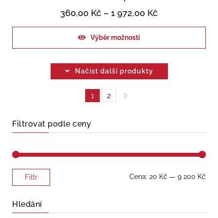
360,00
Kč
–
1 972,00
Kč
Výběr možností
Načíst další produkty
1
2
Filtrovat podle ceny
Minimální
Maximální
Cena:
20 Kč
—
9 200 Kč
Filtr
cena
cena
Hledání