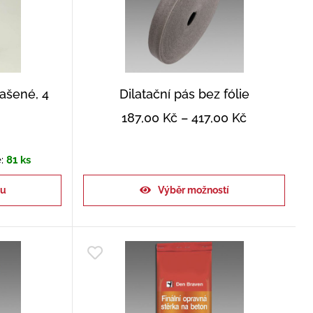
ašené, 4
Dilatační pás bez fólie
187,00
Kč
–
417,00
Kč
e:
81 ks
ku
Výběr možností