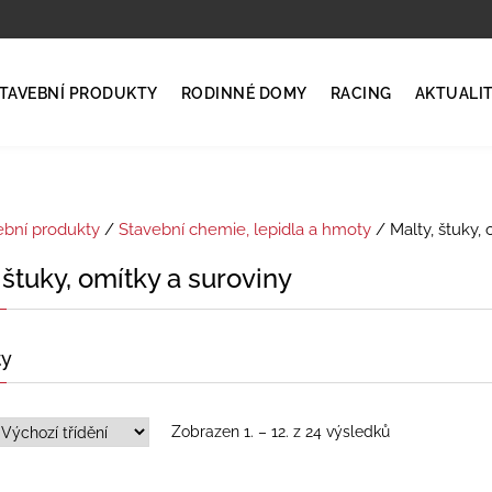
TAVEBNÍ PRODUKTY
RODINNÉ DOMY
RACING
AKTUALI
ební produkty
/
Stavební chemie, lepidla a hmoty
/ Malty, štuky, 
 štuky, omítky a suroviny
ty
Zobrazen 1. – 12. z 24 výsledků