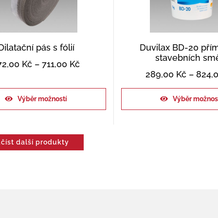
Dilatační pás s fólií
Duvilax BD-20 pří
stavebních sm
72,00
Kč
–
711,00
Kč
289,00
Kč
–
824,
Výběr možností
Výběr možnos
číst další produkty