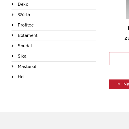
Deko
Würth
Profitec
Botament
2
Soudal
Sika
Mastersil
Het
Na