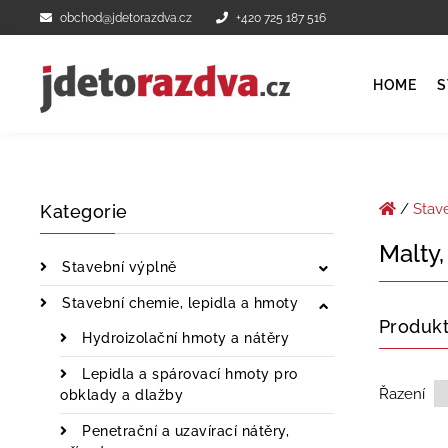
obchod@jdetorazdva.cz
+420 725 187 516
HOME
S
/
Stav
Kategorie
Malty,
Stavební výplně
Stavební chemie, lepidla a hmoty
Produk
Hydroizolační hmoty a nátěry
Lepidla a spárovací hmoty pro
Řazení
obklady a dlažby
Penetrační a uzavírací nátěry,