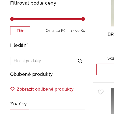
Filtrovat podle ceny
Minimální
Maximální
Cena:
10 Kč
—
1 590 Kč
Filtr
BR
cena
cena
Hledání
Skl
Oblíbené produkty
Zobrazit oblíbené produkty
Značky