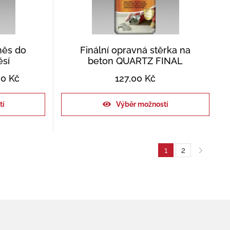
měs do
Finální opravná stěrka na
ěsí
beton QUARTZ FINAL
00
Kč
127,00
Kč
tí
Výběr možností
1
2