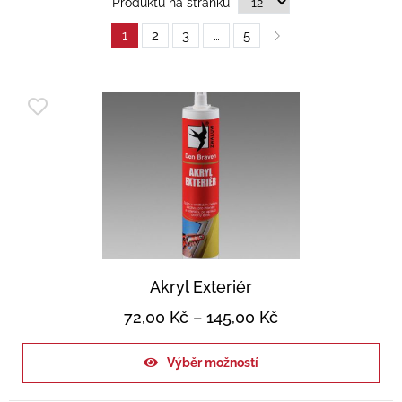
Produktů na stránku
1
2
3
…
5
Akryl Exteriér
72,00
Kč
–
145,00
Kč
Výběr možností