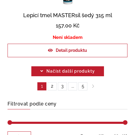
Lepicí tmel MASTERsil šedý 315 ml
157,00
Kč
Není skladem
Detail produktu
Načíst další produkty
1
2
3
...
5
Filtrovat podle ceny