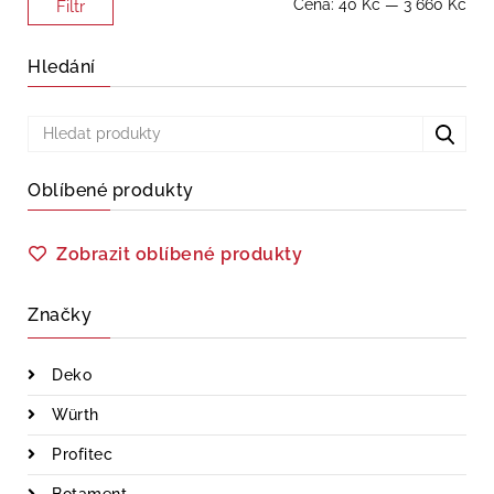
Minimální
Maximální
Cena:
40 Kč
—
3 660 Kč
Filtr
cena
cena
Hledání
Oblíbené produkty
Zobrazit oblíbené produkty
Značky
Deko
Würth
Profitec