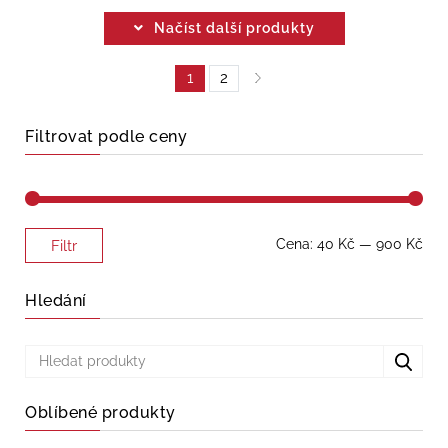
Načíst další produkty
1
2
Filtrovat podle ceny
Minimální
Maximální
Cena:
40 Kč
—
900 Kč
Filtr
cena
cena
Hledání
Oblíbené produkty