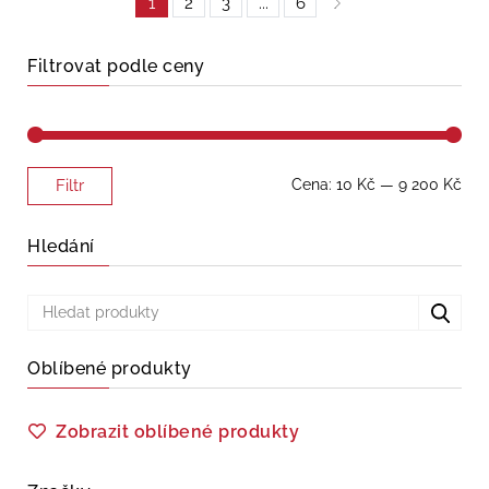
1
2
3
...
6
Filtrovat podle ceny
Minimální
Maximální
Cena:
10 Kč
—
9 200 Kč
Filtr
cena
cena
Hledání
Oblíbené produkty
Zobrazit oblíbené produkty