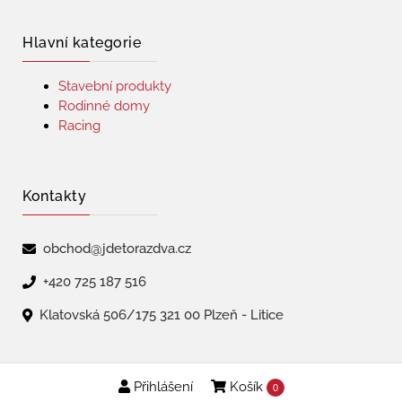
Hlavní kategorie
Stavební produkty
Rodinné domy
Racing
Kontakty
obchod@jdetorazdva.cz
+420 725 187 516
Klatovská 506/175 321 00 Plzeň - Litice
Přihlášení
Košík
Copyright © 2026 | jdetorazdva
0