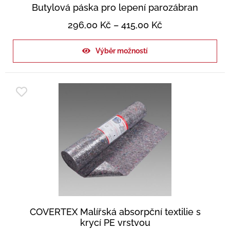
Butylová páska pro lepení parozábran
296,00
Kč
–
415,00
Kč
Výběr možností
COVERTEX Malířská absorpční textilie s
krycí PE vrstvou