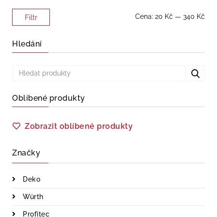
Minimální
Maximální
Cena:
20 Kč
—
340 Kč
Filtr
cena
cena
Hledání
Oblíbené produkty
Zobrazit oblíbené produkty
Značky
Deko
Würth
Profitec