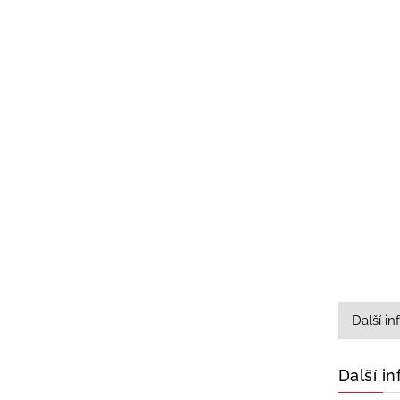
Další i
Další i