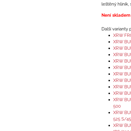
leštěný hliník
Není skladem
Další varianty
XRW FR
XRW BUM
XRW BUM
XRW BUM
XRW BUM
XRW BUM
XRW BUM
XRW BUM
XRW BUM
XRW BUM
XRW BUM
500
XRW BUM
525 S/4
XRW BU