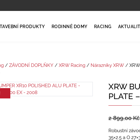
TAVEBNÍ PRODUKTY
RODINNÉ DOMY
RACING
AKTUALI
ng
/
ZÁVODNÍ DOPLŇKY
/
XRW Racing
/
Nárazníky XRW
/ XRW
8
XRW BU
!
PLATE –
2 899,00
Kč
Robustní závod
35×2.5 a O 27×