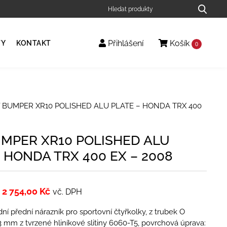
Přihlášení
Košík
TY
KONTAKT
0
 BUMPER XR10 POLISHED ALU PLATE – HONDA TRX 400
MPER XR10 POLISHED ALU
 HONDA TRX 400 EX – 2008
2 754,00
Kč
vč. DPH
ní přední nárazník pro sportovní čtyřkolky, z trubek O
3 mm z tvrzené hliníkové slitiny 6060-T5, povrchová úprava: