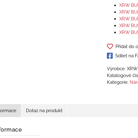
XRW BUM
XRW BUM
XRW BUM
XRW BUM
XRW BUM
Přidat do 
Sdílet na
Výrobce: XRW 
Katalogové čís
Kategorie:
Nár
nformace
Dotaz na produkt
nformace