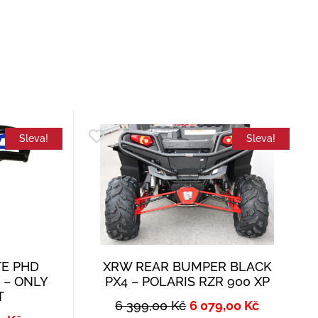
Sleva!
Sleva!
TE PHD
XRW REAR BUMPER BLACK
 – ONLY
PX4 – POLARIS RZR 900 XP
T
6 399,00
Kč
6 079,00
Kč