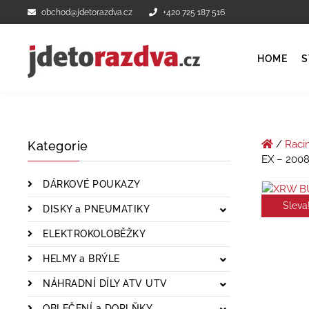
obchod@jdetorazdva.cz
+420 725 187 516
HOME
S
/
Raci
Kategorie
EX – 200
DÁRKOVÉ POUKAZY
Sleva
DISKY a PNEUMATIKY
ELEKTROKOLOBĚŽKY
HELMY a BRÝLE
NÁHRADNÍ DÍLY ATV UTV
OBLEČENÍ a DOPLŇKY