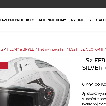
TAVEBNÍ PRODUKTY
RODINNÉ DOMY
RACING
AKTUALI
ng
/
HELMY a BRÝLE
/
Helmy integrální
/
LS2 FF811 VECTOR II
/
LS2 FF8
!
SILVER-
6 999,00
Kč
Špičkově vybav
sluneční clon
rychle vyjímat