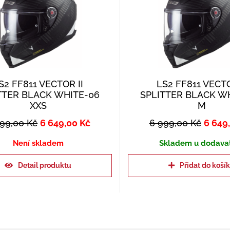
S2 FF811 VECTOR II
LS2 FF811 VECTO
TTER BLACK WHITE-06
SPLITTER BLACK W
XXS
M
999,00
Kč
6 649,00
Kč
6 999,00
Kč
6 649
Není skladem
Skladem u dodava
Detail produktu
Přidat do koší