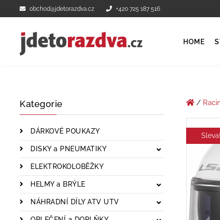
obchod@jdetorazdva.cz
+420 725 187 516
HOME
S
/
Raci
Kategorie
DÁRKOVÉ POUKAZY
Sleva
DISKY a PNEUMATIKY
ELEKTROKOLOBĚŽKY
HELMY a BRÝLE
NÁHRADNÍ DÍLY ATV UTV
OBLEČENÍ a DOPLŇKY