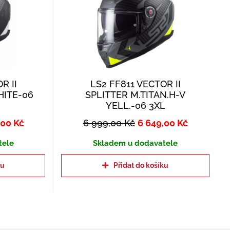
R II
LS2 FF811 VECTOR II
HITE-06
SPLITTER M.TITAN.H-V
YELL.-06 3XL
,00
Kč
6 999,00
Kč
6 649,00
Kč
tele
Skladem u dodavatele
ku
Přidat do košíku