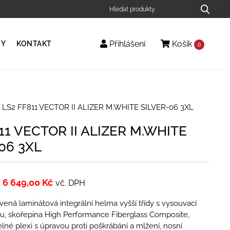
Přihlášení
Košík
TY
KONTAKT
0
 LS2 FF811 VECTOR II ALIZER M.WHITE SILVER-06 3XL
11 VECTOR II ALIZER M.WHITE
06 3XL
6 649,00
Kč
vč. DPH
ená laminátová integrální helma vyšší třídy s vysouvací
ou, skořepina High Performance Fiberglass Composite,
elné plexi s úpravou proti poškrábání a mlžení, nosní