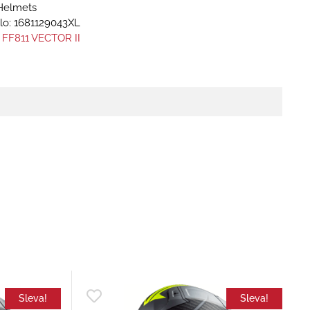
Helmets
lo:
1681129043XL
 FF811 VECTOR II
Sleva!
Sleva!