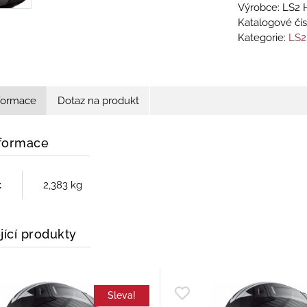
Výrobce: LS2 
Katalogové čís
Kategorie:
LS2
nformace
Dotaz na produkt
nformace
t
2,383 kg
jící produkty
Sleva!