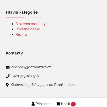
Hlavní kategorie
Stavební produkty
Rodinné domy
Racing
Kontakty
obchod@jdetorazdva.cz
+420 725 187 516
Klatovská 506/175 321 00 Plzeň - Litice
Přihlášení
Košík
Copyright © 2026 | jdetorazdva
0