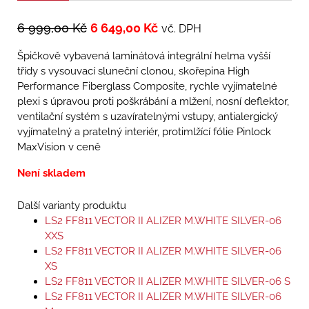
6 999,00
Kč
6 649,00
Kč
vč. DPH
Špičkově vybavená laminátová integrální helma vyšší
třídy s vysouvací sluneční clonou, skořepina High
Performance Fiberglass Composite, rychle vyjímatelné
plexi s úpravou proti poškrábání a mlžení, nosní deflektor,
ventilační systém s uzavíratelnými vstupy, antialergický
vyjímatelný a pratelný interiér, protimlžící fólie Pinlock
MaxVision v ceně
Není skladem
Další varianty produktu
LS2 FF811 VECTOR II ALIZER M.WHITE SILVER-06
XXS
LS2 FF811 VECTOR II ALIZER M.WHITE SILVER-06
XS
LS2 FF811 VECTOR II ALIZER M.WHITE SILVER-06 S
LS2 FF811 VECTOR II ALIZER M.WHITE SILVER-06