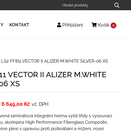
Přihlášení
Košík
TY
KONTAKT
0
 LS2 FF811 VECTOR II ALIZER M.WHITE SILVER-06 XS
11 VECTOR II ALIZER M.WHITE
06 XS
6 649,00
Kč
vč. DPH
ená laminátová integrální helma vyšší třídy s vysouvací
ou, skořepina High Performance Fiberglass Composite,
elné plexi s úpravou proti poškrábání a mlžení, nosní