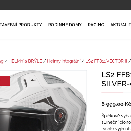
TAVEBNÍ PRODUKTY
RODINNÉ DOMY
RACING
AKTUALI
ng
/
HELMY a BRÝLE
/
Helmy integrální
/
LS2 FF811 VECTOR II
/
LS2 FF8
!
SILVER-
6 999,00
Kč
Špičkově vybav
sluneční clon
rychle vyjímat