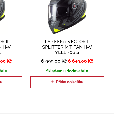
R II
LS2 FF811 VECTOR II
N.H-V
SPLITTER M.TITAN.H-V
L
YELL.-06 S
,00
Kč
6 999,00
Kč
6 649,00
Kč
tele
Skladem u dodavatele
ku
Přidat do košíku