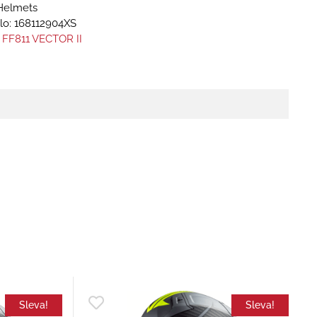
Helmets
lo:
168112904XS
 FF811 VECTOR II
Sleva!
Sleva!