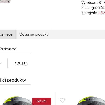
Výrobce: LS2 
Katalogové čís
Kategorie:
LS2
nformace
Dotaz na produkt
nformace
t
2,383 kg
jící produkty
Sleva!