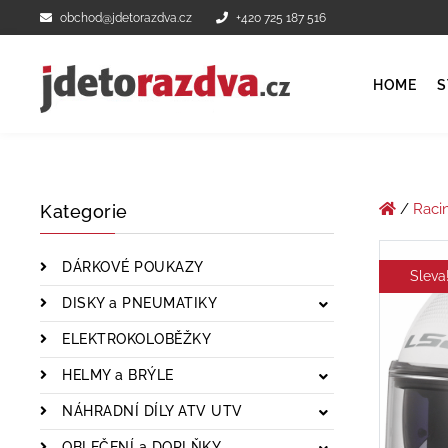
obchod@jdetorazdva.cz
+420 725 187 516
HOME
S
/
Raci
Kategorie
DÁRKOVÉ POUKAZY
Sleva
DISKY a PNEUMATIKY
ELEKTROKOLOBĚŽKY
HELMY a BRÝLE
NÁHRADNÍ DÍLY ATV UTV
OBLEČENÍ a DOPLŇKY