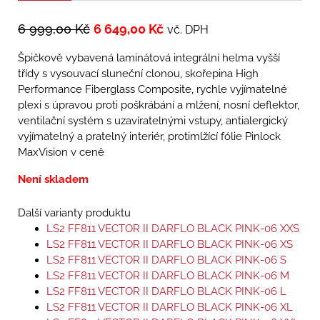
6 999,00
Kč
6 649,00
Kč
vč. DPH
Špičkově vybavená laminátová integrální helma vyšší
třídy s vysouvací sluneční clonou, skořepina High
Performance Fiberglass Composite, rychle vyjímatelné
plexi s úpravou proti poškrábání a mlžení, nosní deflektor,
ventilační systém s uzavíratelnými vstupy, antialergický
vyjímatelný a pratelný interiér, protimlžící fólie Pinlock
MaxVision v ceně
Není skladem
Další varianty produktu
LS2 FF811 VECTOR II DARFLO BLACK PINK-06 XXS
LS2 FF811 VECTOR II DARFLO BLACK PINK-06 XS
LS2 FF811 VECTOR II DARFLO BLACK PINK-06 S
LS2 FF811 VECTOR II DARFLO BLACK PINK-06 M
LS2 FF811 VECTOR II DARFLO BLACK PINK-06 L
LS2 FF811 VECTOR II DARFLO BLACK PINK-06 XL