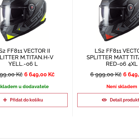
S2 FF811 VECTOR II
LS2 FF811 VECTO
LITTER M.TITAN.H-V
SPLITTER MATT TI
YELL.-06 L
RED-06 4XL
999,00
Kč
6 649,00
Kč
6 999,00
Kč
6 649
kladem u dodavatele
Není skladem
Přidat do košíku
Detail produk