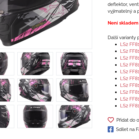
deflektor, vent
vyjímatelný a p
Není skladem
Další varianty
LS2 FF8
LS2 FF8
LS2 FF8
LS2 FF8
LS2 FF8
LS2 FF8
LS2 FF8
LS2 FF8
LS2 FF8
LS2 FF8
Přidat do 
Sdílet na