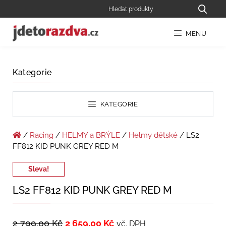
MENU
Kategorie
KATEGORIE
/
Racing
/
HELMY a BRÝLE
/
Helmy dětské
/ LS2
FF812 KID PUNK GREY RED M
Sleva!
LS2 FF812 KID PUNK GREY RED M
2 799,00
Kč
2 659,00
Kč
vč. DPH