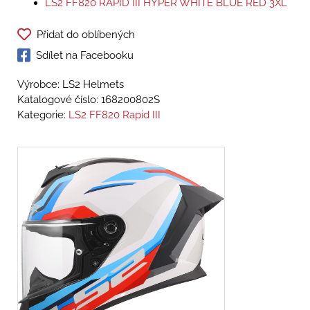
LS2 FF820 RAPID III HYPER WHITE BLUE RED 3XL
Přidat do oblíbených
Sdílet na Facebooku
Výrobce: LS2 Helmets
Katalogové číslo:
168200802S
Kategorie:
LS2 FF820 Rapid III