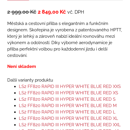
2 999,00
Kč
2 849,00
Kč
vč. DPH
Městská a cestovní přilba s elegantním a funkčním
designem. Skořepina je vyrobena z patentovaného HPTT,
který je lehký a zároveň nabízí ideální rovnováhu mezi
výkonem a odolností. Díky výborné aerodynamice je
přilba perfektní volbou pro každodenní jízdu i delší
cestování.
Není skladem
Další varianty produktu
LS2 FF820 RAPID III HYPER WHITE BLUE RED XXS
LS2 FF820 RAPID III HYPER WHITE BLUE RED XS
LS2 FF820 RAPID III HYPER WHITE BLUE RED S
LS2 FF820 RAPID III HYPER WHITE BLUE RED M
LS2 FF820 RAPID III HYPER WHITE BLUE RED L
LS2 FF820 RAPID III HYPER WHITE BLUE RED XL
LS2 FF820 RAPID III HYPER WHITE BLUE RED XXL