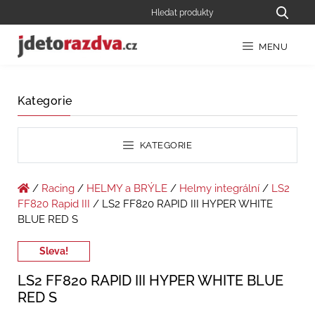
MENU
Kategorie
KATEGORIE
/
Racing
/
HELMY a BRÝLE
/
Helmy integrální
/
LS2
FF820 Rapid III
/ LS2 FF820 RAPID III HYPER WHITE
BLUE RED S
Sleva!
LS2 FF820 RAPID III HYPER WHITE BLUE
RED S