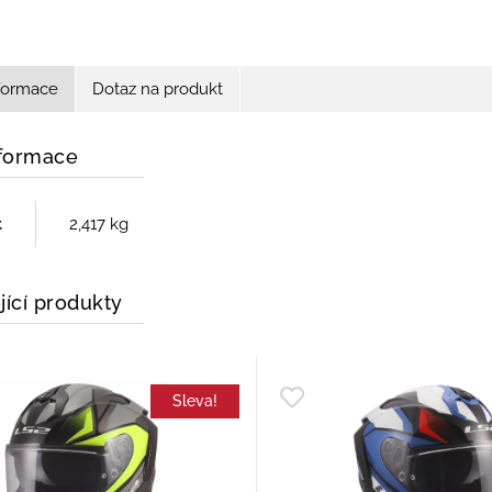
nformace
Dotaz na produkt
nformace
t
2,417 kg
jící produkty
Sleva!