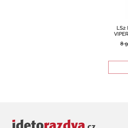
LS2 
VIPE
8 