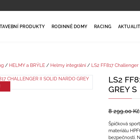
TAVEBNÍ PRODUKTY
RODINNÉ DOMY
RACING
AKTUALI
ng
/
HELMY a BRÝLE
/
Helmy integrální
/
LS2 FF817 Challenger I
LS2 FF
!
GREY S
8 299,00
Kč
Špičková spor
materiálu HPFC
bezpečností. N