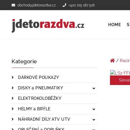
obchod@jdetorazdva.cz
+420 725 187 516
HOME
S
/
Raci
Kategorie
DÁRKOVÉ POUKAZY
Sleva
DISKY a PNEUMATIKY
ELEKTROKOLOBĚŽKY
HELMY a BRÝLE
NÁHRADNÍ DÍLY ATV UTV
OBLEČENÍ a DOPLŇKY