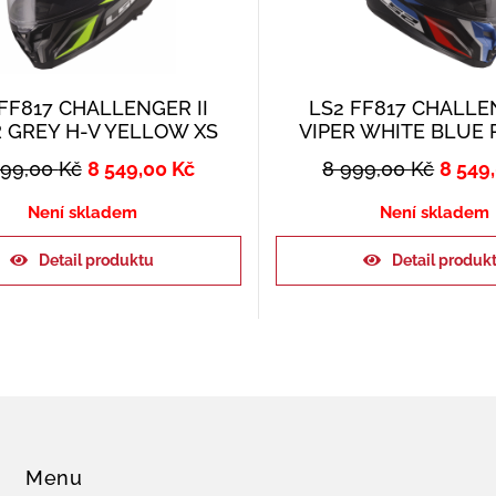
FF817 CHALLENGER II
LS2 FF817 CHALLEN
R GREY H-V YELLOW XS
VIPER WHITE BLUE 
999,00
Kč
8 549,00
Kč
8 999,00
Kč
8 549
Není skladem
Není skladem
Detail produktu
Detail produk
Menu