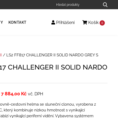
Přihlášení
Košík
TY
KONTAKT
0
I
/ LS2 FF817 CHALLENGER II SOLID NARDO GREY S
817 CHALLENGER II SOLID NARDO
7 884,00
Kč
vč. DPH
tovně-cestovní helma se sluneční clonou, vyrobena z
, který kombinuje nízkou hmotnost s vynikající
abízí vynikající periferní vidění. Vybavena systémem