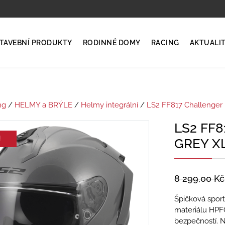
TAVEBNÍ PRODUKTY
RODINNÉ DOMY
RACING
AKTUALI
ng
/
HELMY a BRÝLE
/
Helmy integrální
/
LS2 FF817 Challenger I
LS2 FF
!
GREY X
8 299,00
Kč
Špičková spor
materiálu HPFC
bezpečností. N