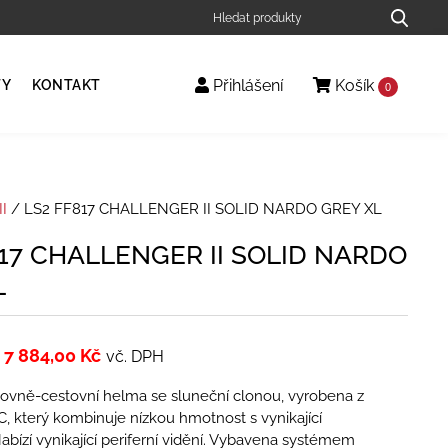
Přihlášení
Košík
TY
KONTAKT
0
I
/ LS2 FF817 CHALLENGER II SOLID NARDO GREY XL
817 CHALLENGER II SOLID NARDO
L
7 884,00
Kč
vč. DPH
tovně-cestovní helma se sluneční clonou, vyrobena z
, který kombinuje nízkou hmotnost s vynikající
abízí vynikající periferní vidění. Vybavena systémem