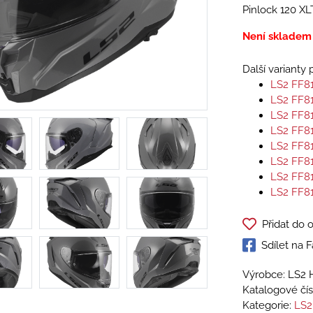
Pinlock 120 XL
Není skladem
Další varianty
LS2 FF8
LS2 FF8
LS2 FF8
LS2 FF8
LS2 FF8
LS2 FF8
LS2 FF8
LS2 FF8
Přidat do 
Sdílet na
Výrobce: LS2 
Katalogové čís
Kategorie:
LS2