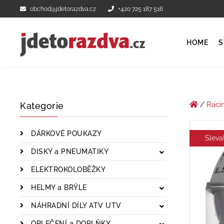
obchod@jdetorazdva.cz
+420 725 187 516
HOME
S
/
Raci
Kategorie
DÁRKOVÉ POUKAZY
Sleva
DISKY a PNEUMATIKY
ELEKTROKOLOBĚŽKY
HELMY a BRÝLE
NÁHRADNÍ DÍLY ATV UTV
OBLEČENÍ a DOPLŇKY