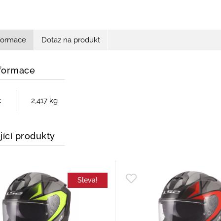
nformace
Dotaz na produkt
nformace
t
2,417 kg
jící produkty
Sleva!