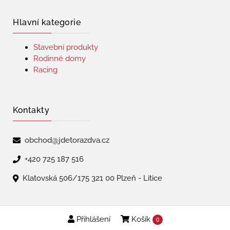
Hlavní kategorie
Stavební produkty
Rodinné domy
Racing
Kontakty
obchod@jdetorazdva.cz
+420 725 187 516
Klatovská 506/175 321 00 Plzeň - Litice
Přihlášení
Košík
Copyright © 2026 | jdetorazdva
0