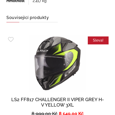
Hmotnost
2,417 kg
Související produkty
Sleva!
LS2 FF817 CHALLENGER II VIPER GREY H-
V YELLOW 3XL
8 999,00
Kč
8 549,00
Kč