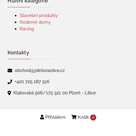
Hlavní kategorie
Stavební produkty
Rodinné domy
Racing
Kontakty
obchod@jdetorazdva.cz
+420 725 187 516
Klatovská 506/175 321 00 Plzeň - Litice
Přihlášení
Košík
Copyright © 2026 | jdetorazdva
0