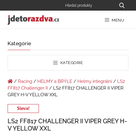
MENU
Kategorie
KATEGORIE
/
Racing
/
HELMY a BRÝLE
/
Helmy integrální
/
LS2
FF817 Challenger II
/ LS2 FF817 CHALLENGER II VIPER
GREY H-V YELLOW XXL
Sleva!
LS2 FF817 CHALLENGER II VIPER GREY H-
V YELLOW XXL